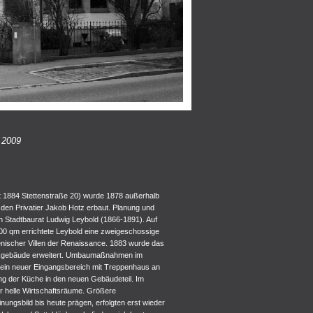
 2009
 1884 Stettenstraße 20) wurde 1878 außerhalb
 den Privatier Jakob Hotz erbaut. Planung und
Stadtbaurat Ludwig Leybold (1866-1891). Auf
00 qm errichtete Leybold eine zweigeschossige
alienischer Villen der Renaissance. 1883 wurde das
ckgebäude erweitert. Umbaumaßnahmen im
l ein neuer Eingangsbereich mit Treppenhaus an
ng der Küche in den neuen Gebäudeteil. Im
er helle Wirtschaftsräume. Größere
gsbild bis heute prägen, erfolgten erst wieder