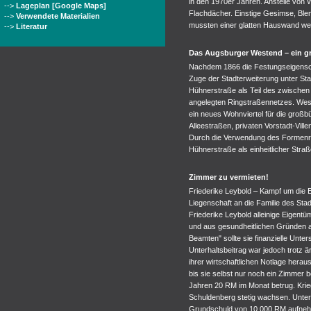
in den 1970er Jahren. Anstelle von 
-->
Lageplan [Google Maps]
Flachdächer. Einstige Gesimse, Ble
-->
Verwendete Materialien
mussten einer glatten Hauswand we
-->
Literatur
Das Augsburger Westend – ein gr
Nachdem 1866 die Festungseigensch
Zuge der Stadterweiterung unter St
Hühnerstraße als Teil des zwischen
angelegten Ringstraßennetzes. Wes
ein neues Wohnviertel für die großb
Alleestraßen, privaten Vorstadt-Vill
Durch die Verwendung des Formenre
Hühnerstraße als einheitlicher Straß
Zimmer zu vermieten!
Friederike Leybold – Kampf um die 
Liegenschaft an die Familie des Sta
Friederike Leybold alleinige Eigentü
und aus gesundheitlichen Gründen a
Beamten" sollte sie finanzielle Unte
Unterhaltsbeitrag war jedoch trotz ä
ihrer wirtschaftlichen Notlage herau
bis sie selbst nur noch ein Zimmer 
Jahren 20 RM im Monat betrug. Krie
Schuldenberg stetig wachsen. Unter
Grundschuld von 10.000 RM aufneh