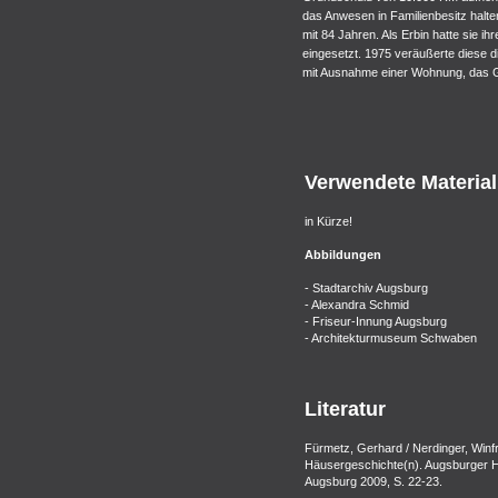
das Anwesen in Familienbesitz halte
mit 84 Jahren. Als Erbin hatte sie ih
eingesetzt. 1975 veräußerte diese di
mit Ausnahme einer Wohnung, das G
Verwendete Material
in Kürze!
Abbildungen
- Stadtarchiv Augsburg
- Alexandra Schmid
- Friseur-Innung Augsburg
- Architekturmuseum Schwaben
Literatur
Fürmetz, Gerhard / Nerdinger, Winfr
Häusergeschichte(n). Augsburger H
Augsburg 2009, S. 22-23.