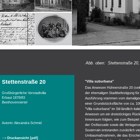
Abb. oben: Stettenstraße 20,
Stettenstraße 20
"Villa suburbana"
Das Anwesen Hühnerstraße 20 (seit
Großbürgerliche Vorstadtvilla
der ehemaligen Stadtbefestigung für
Erbaut 1878/83
Ausführung stammen vom damaligen 
Beethovenviertel
einer Grundstücksfläche von ca. 10
"Villa suburbana" im Stil ländlich-it
Anwesen um ein dreistöckiges Rü
Innenraum folgten, wie zum Beispie
Autorin: Alexandra Schmid
der Ostfassade sowie die Verlageru
Souterrain entstanden zusätzlich vi
Umbaumaßnahmen, die das Erscheinun
-->
Druckansicht [pdf]