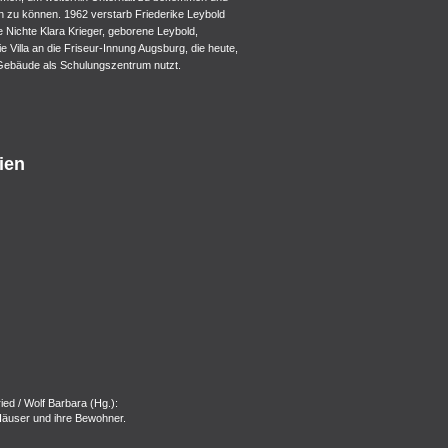
n zu können. 1962 verstarb Friederike Leybold
re Nichte Klara Krieger, geborene Leybold,
e Villa an die Friseur-Innung Augsburg, die heute,
ebäude als Schulungszentrum nutzt.
ien
ied / Wolf Barbara (Hg.):
äuser und ihre Bewohner.