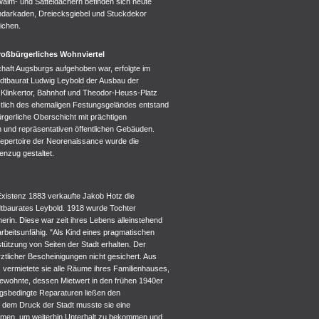
Walm- und Satteldächern befinden sich heute
ndarkaden, Dreiecksgiebel und Stuckdekor
ichen.
oßbürgerliches Wohnviertel
aft Augsburgs aufgehoben war, erfolgte im
adtbaurat Ludwig Leybold der Ausbau der
 Klinkertor, Bahnhof und Theodor-Heuss-Platz
tlich des ehemaligen Festungsgeländes entstand
ürgerliche Oberschicht mit prächtigen
en und repräsentativen öffentlichen Gebäuden.
pertoire der Neorenaissance wurde die
enzug gestaltet.
Existenz 1883 verkaufte Jakob Hotz die
dtbaurates Leybold. 1918 wurde Tochter
merin. Diese war zeit ihres Lebens alleinstehend
rbeitsunfähig. "Als Kind eines pragmatischen
rstützung von Seiten der Stadt erhalten. Der
rztlicher Bescheinigungen nicht gesichert. Aus
s vermietete sie alle Räume ihres Familienhauses,
bewohnte, dessen Mietwert in den frühen 1940er
gsbedingte Reparaturen ließen den
 dem Druck der Stadt musste sie eine
men, um weiterhin Unterhalt zu bekommen und